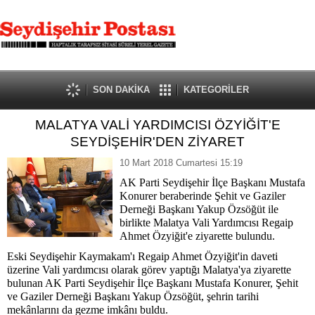
SON DAKİKA
KATEGORİLER
MALATYA VALİ YARDIMCISI ÖZYİĞİT'E
SEYDİŞEHİR'DEN ZİYARET
10 Mart 2018 Cumartesi 15:19
AK Parti Seydişehir İlçe Başkanı Mustafa
Konurer beraberinde Şehit ve Gaziler
Derneği Başkanı Yakup Özsöğüt ile
birlikte Malatya Vali Yardımcısı Regaip
Ahmet Özyiğit'e ziyarette bulundu.
Eski Seydişehir Kaymakam'ı Regaip Ahmet Özyiğit'in daveti
üzerine Vali yardımcısı olarak görev yaptığı Malatya'ya ziyarette
bulunan AK Parti Seydişehir İlçe Başkanı Mustafa Konurer, Şehit
ve Gaziler Derneği Başkanı Yakup Özsöğüt, şehrin tarihi
mekânlarını da gezme imkânı buldu.