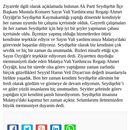
Ziyaretle ilgili olarak açıklamada bulunan Ak Parti Seydişehir İlçe
Başkanı Mustafa Konurer Sayın Vali Yardımcımız Regaip Ahmet
Özyiğit'in Seydişehir Kaymakamlığı yaptığı dönemde kendisiyle
her zaman uyumlu bir çalışma içerisinde olduk. Gayretli çalışmaları
ile her zaman Seydişehir için hep iyi bir şeyler yapmanın çabası
içerisinde oldu. İlçemize yapmış olduğu hizmetlerden ötürü
kendisine teşekkür ediyor ve Sayın Vali yardımcımıza Malatya'daki
görevinde başarılar diliyoruz. Seydişehir olarak biz kendisini çok
sevdik ve hiç bir zaman da unutmadık. Bizleri misafir ettiği için
Sayın Özyiğit'e teşekkür ediyorum dedi. Ziyaretten duyduğu
memnuniyeti ifade eden Malatya Vali Yardımcısı Regaip Ahmet
Özyiğit, kısa bir sürede olsa görev yaptığımız zaman zarfında
birçok güzellikleri Seyyid Harun Veli Diyarı'nın değerli insanlarıyla
birlikte yaşadık. Ben her zaman kendimi Seydişehir ailesinin bir
ferdi olarak gördüm ve görmeye de devam ediyorum. Seydişehir’i
ve güler yüzlü insanlarını hiç unutmadım. Seyitler şehrinde görev
yaptığım için kendimi şanslı hissediyorum. Seydişehir insanına
Malatya'daki kapımız her zaman açıktır. Selamlarımı iletmenizden
büyük memnuniyet duyarım dedi.