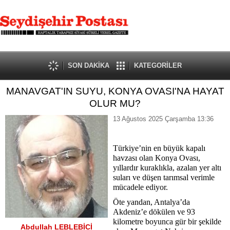
SON DAKİKA
KATEGORİLER
MANAVGAT'IN SUYU, KONYA OVASI'NA HAYAT
OLUR MU?
13 Ağustos 2025 Çarşamba 13:36
Türkiye’nin en büyük kapalı
havzası olan Konya Ovası,
yıllardır kuraklıkla, azalan yer altı
suları ve düşen tarımsal verimle
mücadele ediyor.
Öte yandan, Antalya’da
Akdeniz’e dökülen ve 93
kilometre boyunca gür bir şekilde
Abdullah LEBLEBİCİ