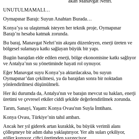
akan Manavgat Nehri.
UNUTULMAMALI…
Oymapınar Barajı: Suyun Anahtarı Burada…
Konya’ya su ulaştırmak isteyen her teknik proje, Oymapınar
Barajı’nı hesaba katmak zorunda.
Bu baraj, Manavgat Nehri’nin akışını düzenleyen, enerji üreten ve
bölgesel sulamaya katkı sağlayan büyük bir yapı.
Bugün barajdan elde edilen enerji, bölge ekonomisine katkı sağlıyor
ve Antalya’nın su yönetiminde hayati rol oynuyor.
Eğer Manavgat suyu Konya’ya aktarılacaksa, bu suyun
Oymapınar’dan çekilmesi, ya da barajdan sonra bir noktadan
yönlendirilmesi düşünülmeli.
Her iki durumda da, Antalya'nın ve barajın mevcut su hakları, enerji
üretimi ve çevresel etkiler ciddi şekilde değerlendirilmek zorunda.
Tarım, Sanayi, Yaşam: Konya Ovası'nın Suyla İmtihanı.
Konya Ovası, Türkiye’nin tahıl ambarı.
Ancak her yıl giderek artan kuraklık, bu büyük verimli alanı
çölleşmeye bir adım daha yaklaştırıyor. Yer altı suları çekiliyor,
göller kuruyor, çiftçi üretimden vazgeçiyor.