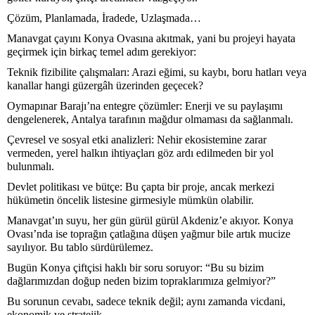
Çözüm, Planlamada, İradede, Uzlaşmada…
Manavgat çayını Konya Ovasına akıtmak, yani bu projeyi hayata
geçirmek için birkaç temel adım gerekiyor:
Teknik fizibilite çalışmaları: Arazi eğimi, su kaybı, boru hatları veya
kanallar hangi güzergâh üzerinden geçecek?
Oymapınar Barajı’na entegre çözümler: Enerji ve su paylaşımı
dengelenerek, Antalya tarafının mağdur olmaması da sağlanmalı.
Çevresel ve sosyal etki analizleri: Nehir ekosistemine zarar
vermeden, yerel halkın ihtiyaçları göz ardı edilmeden bir yol
bulunmalı.
Devlet politikası ve bütçe: Bu çapta bir proje, ancak merkezi
hükümetin öncelik listesine girmesiyle mümkün olabilir.
Manavgat’ın suyu, her gün gürül gürül Akdeniz’e akıyor. Konya
Ovası’nda ise toprağın çatlağına düşen yağmur bile artık mucize
sayılıyor. Bu tablo sürdürülemez.
Bugün Konya çiftçisi haklı bir soru soruyor: “Bu su bizim
dağlarımızdan doğup neden bizim topraklarımıza gelmiyor?”
Bu sorunun cevabı, sadece teknik değil; aynı zamanda vicdani,
ekonomik ve stratejik.