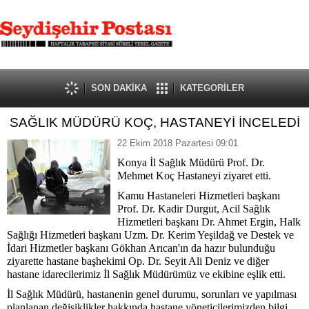
SON DAKİKA
KATEGORİLER
SAĞLIK MÜDÜRÜ KOÇ, HASTANEYİ İNCELEDİ
22 Ekim 2018 Pazartesi 09:01
Konya İl Sağlık Müdürü Prof. Dr.
Mehmet Koç Hastaneyi ziyaret etti.
Kamu Hastaneleri Hizmetleri başkanı
Prof. Dr. Kadir Durgut, Acil Sağlık
Hizmetleri başkanı Dr. Ahmet Ergin, Halk
Sağlığı Hizmetleri başkanı Uzm. Dr. Kerim Yeşildağ ve Destek ve
İdari Hizmetler başkanı Gökhan Arıcan'ın da hazır bulunduğu
ziyarette hastane başhekimi Op. Dr. Seyit Ali Deniz ve diğer
hastane idarecilerimiz İl Sağlık Müdürümüz ve ekibine eşlik etti.
İl Sağlık Müdürü, hastanenin genel durumu, sorunları ve yapılması
planlanan değişiklikler hakkında hastane yöneticilerimizden bilgi