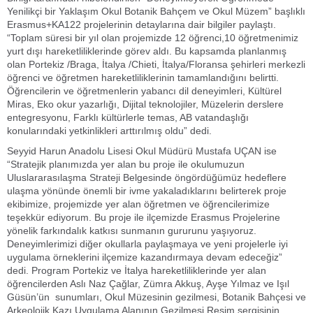
Yenilikçi bir Yaklaşım Okul Botanik Bahçem ve Okul Müzem” başlıklı
Erasmus+KA122 projelerinin detaylarına dair bilgiler paylaştı.
“Toplam süresi bir yıl olan projemizde 12 öğrenci,10 öğretmenimiz
yurt dışı hareketliliklerinde görev aldı. Bu kapsamda planlanmış
olan Portekiz /Braga, İtalya /Chieti, İtalya/Floransa şehirleri merkezli
öğrenci ve öğretmen hareketliliklerinin tamamlandığını belirtti.
Öğrencilerin ve öğretmenlerin yabancı dil deneyimleri, Kültürel
Miras, Eko okur yazarlığı, Dijital teknolojiler, Müzelerin derslere
entegresyonu, Farklı kültürlerle temas, AB vatandaşlığı
konularındaki yetkinlikleri arttırılmış oldu” dedi.
Seyyid Harun Anadolu Lisesi Okul Müdürü Mustafa UÇAN ise
“Stratejik planımızda yer alan bu proje ile okulumuzun
Uluslararasılaşma Strateji Belgesinde öngördüğümüz hedeflere
ulaşma yönünde önemli bir ivme yakaladıklarını belirterek proje
ekibimize, projemizde yer alan öğretmen ve öğrencilerimize
teşekkür ediyorum. Bu proje ile ilçemizde Erasmus Projelerine
yönelik farkındalık katkısı sunmanın gururunu yaşıyoruz.
Deneyimlerimizi diğer okullarla paylaşmaya ve yeni projelerle iyi
uygulama örneklerini ilçemize kazandırmaya devam edeceğiz”
dedi. Program Portekiz ve İtalya hareketliliklerinde yer alan
öğrencilerden Aslı Naz Çağlar, Zümra Akkuş, Ayşe Yılmaz ve Işıl
Güsün’ün sunumları, Okul Müzesinin gezilmesi, Botanik Bahçesi ve
Arkeolojik Kazı Uygulama Alanının Gezilmesi Resim sergisinin