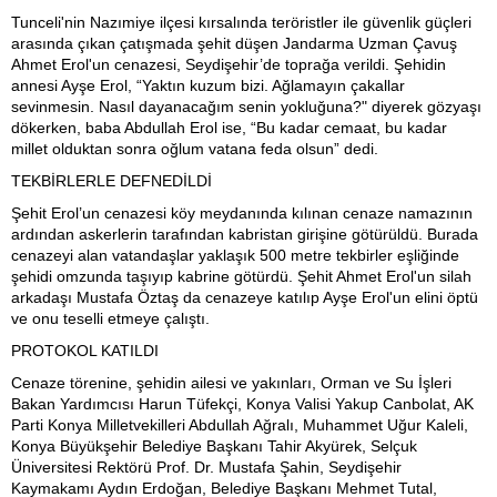
Tunceli'nin Nazımiye ilçesi kırsalında teröristler ile güvenlik güçleri
arasında çıkan çatışmada şehit düşen Jandarma Uzman Çavuş
Ahmet Erol'un cenazesi, Seydişehir’de toprağa verildi. Şehidin
annesi Ayşe Erol, “Yaktın kuzum bizi. Ağlamayın çakallar
sevinmesin. Nasıl dayanacağım senin yokluğuna?" diyerek gözyaşı
dökerken, baba Abdullah Erol ise, “Bu kadar cemaat, bu kadar
millet olduktan sonra oğlum vatana feda olsun” dedi.
TEKBİRLERLE DEFNEDİLDİ
Şehit Erol’un cenazesi köy meydanında kılınan cenaze namazının
ardından askerlerin tarafından kabristan girişine götürüldü. Burada
cenazeyi alan vatandaşlar yaklaşık 500 metre tekbirler eşliğinde
şehidi omzunda taşıyıp kabrine götürdü. Şehit Ahmet Erol'un silah
arkadaşı Mustafa Öztaş da cenazeye katılıp Ayşe Erol'un elini öptü
ve onu teselli etmeye çalıştı.
PROTOKOL KATILDI
Cenaze törenine, şehidin ailesi ve yakınları, Orman ve Su İşleri
Bakan Yardımcısı Harun Tüfekçi, Konya Valisi Yakup Canbolat, AK
Parti Konya Milletvekilleri Abdullah Ağralı, Muhammet Uğur Kaleli,
Konya Büyükşehir Belediye Başkanı Tahir Akyürek, Selçuk
Üniversitesi Rektörü Prof. Dr. Mustafa Şahin, Seydişehir
Kaymakamı Aydın Erdoğan, Belediye Başkanı Mehmet Tutal,