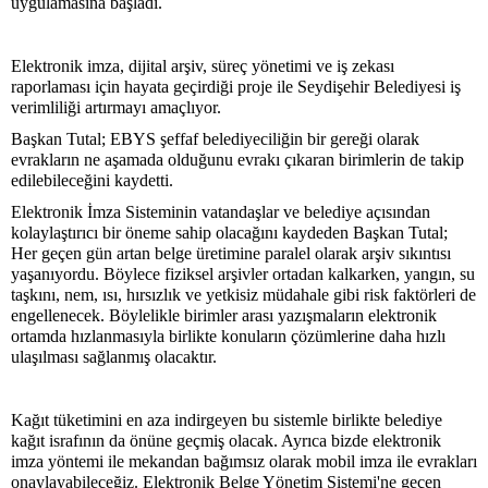
uygulamasına başladı.
Elektronik imza, dijital arşiv, süreç yönetimi ve iş zekası
raporlaması için hayata geçirdiği proje ile Seydişehir Belediyesi iş
verimliliği artırmayı amaçlıyor.
Başkan Tutal; EBYS şeffaf belediyeciliğin bir gereği olarak
evrakların ne aşamada olduğunu evrakı çıkaran birimlerin de takip
edilebileceğini kaydetti.
Elektronik İmza Sisteminin vatandaşlar ve belediye açısından
kolaylaştırıcı bir öneme sahip olacağını kaydeden Başkan Tutal;
Her geçen gün artan belge üretimine paralel olarak arşiv sıkıntısı
yaşanıyordu. Böylece fiziksel arşivler ortadan kalkarken, yangın, su
taşkını, nem, ısı, hırsızlık ve yetkisiz müdahale gibi risk faktörleri de
engellenecek. Böylelikle birimler arası yazışmaların elektronik
ortamda hızlanmasıyla birlikte konuların çözümlerine daha hızlı
ulaşılması sağlanmış olacaktır.
Kağıt tüketimini en aza indirgeyen bu sistemle birlikte belediye
kağıt israfının da önüne geçmiş olacak. Ayrıca bizde elektronik
imza yöntemi ile mekandan bağımsız olarak mobil imza ile evrakları
onaylayabileceğiz. Elektronik Belge Yönetim Sistemi'ne geçen