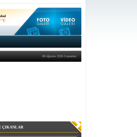
nbul
7 °C
kara
2 °C
08 Ağustos 2026 Cumartesi
E ÇIKANLAR