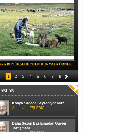
NYA BÜYÜKŞEHİR’DEN DÜNYAYA ÖRNEK
Belediye spor evinde Yıldızeli spora 
OJE
1
2
3
4
5
6
7
8
ZARLAR
Konya Sadece Seyrediyor Mu?
Abdullah LEBLEBİCİ
Daha Sezon Başlamadan Güven
Tartışması...