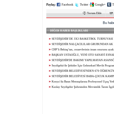
Paylaş:
Facebook
Twitter
Google+
T
Yorum Ekle
Bu habe
DİĞER HABER BAŞLIKLARI
SEYDİŞEHİR’DE 3X3 BASKETBOL TURNUVASI
SONA ERDİ
SEYDİŞEHİR NALÇACILILAR GRUBUNDAN AK 
ZİYARET
CHP’li Bektaş’tan, cezaevlerinin insan onurunu ayakl
alınan mekânlara dönüşmesine tepki
BAŞKAN USTAOĞLU, YENİ OTO SANAYİ ESNA
KAHVALTIDA BULUŞTU
SEYDİŞEHİR'DE BAKIMI YAPILMAYAN ASANS
MÜHÜRLENDİ
Seydişehir'de Şehitler İçin Geleneksel Mevlit Progra
Düzenlendi...
SEYDİŞEHİR BELEDİYESİ'NDEN 670 ÖĞRENCİ
TERCİH DANIŞMANLIĞI
SEYDİŞEHİR BELEDİYESİ BABA-ÇOCUK KAMPI
Konya’da Basın Mensuplarına Profesyonel Uçuş Yetk
Kızılay Seydişehir Şubesinden Mevsimlik Tarım İşçil
Ziyaret