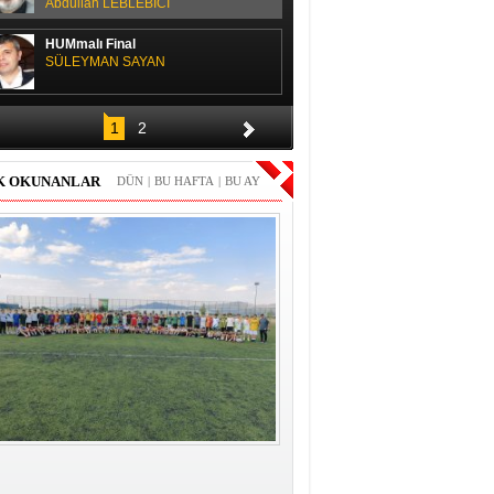
Abdullah LEBLEBİCİ
HUMmalı Final
SÜLEYMAN SAYAN
SPOR SOHBETİ
1
2
H. Yüksel GÜLAY
K OKUNANLAR
DÜN
|
BU HAFTA
|
BU AY