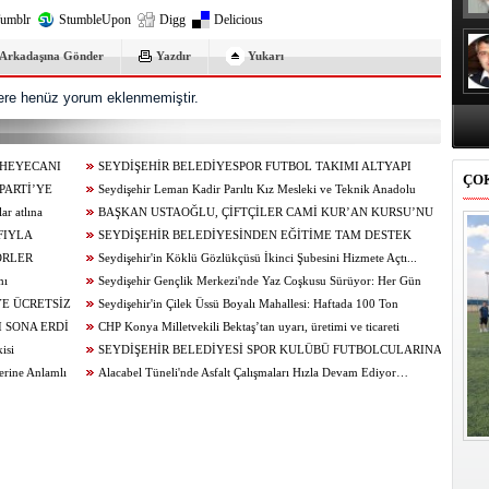
umblr
StumbleUpon
Digg
Delicious
Arkadaşına Gönder
Yazdır
Yukarı
re henüz yorum eklenmemiştir.
 HEYECANI
SEYDİŞEHİR BELEDİYESPOR FUTBOL TAKIMI ALTYAPI
ÇO
PARTİ’YE
SEÇMELERİ TAMAMLANDI
Seydişehir Leman Kadir Parıltı Kız Mesleki ve Teknik Anadolu
ar atlına
Lisesi Öğrencileri Erasmus+ ile Avrupa’ya Açılıyor
BAŞKAN USTAOĞLU, ÇİFTÇİLER CAMİ KUR’AN KURSU’NU
FIYLA
ZİYARET ETTİ
SEYDİŞEHİR BELEDİYESİNDEN EĞİTİME TAM DESTEK
ÖRLER
Seydişehir'in Köklü Gözlükçüsü İkinci Şubesini Hizmete Açtı...
mı
Seydişehir Gençlik Merkezi'nde Yaz Coşkusu Sürüyor: Her Gün
YE ÜCRETSİZ
Yeni Bir Etkinlik, Her Gün Yeni Bir Heyecan...
Seydişehir'in Çilek Üssü Boyalı Mahallesi: Haftada 100 Ton
 SONA ERDİ
Üretim...
CHP Konya Milletvekili Bektaş’tan uyarı, üretimi ve ticareti
isi
canlandıracak adımlar gecikmeden atılmalıdır
SEYDİŞEHİR BELEDİYESİ SPOR KULÜBÜ FUTBOLCULARINA
erine Anlamlı
BAŞAKŞEHİR ‘DEN DAVET
Alacabel Tüneli'nde Asfalt Çalışmaları Hızla Devam Ediyor…