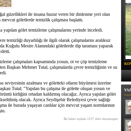
 BELEDİYESİ BABA-ÇOCUK KAMPI SONA ERDİ
al güzellikleri ile insana huzur veren bir dinlenme yeri olan
 mevcut göletlerde temizlik çalışması başlattı.
yapılan gölet temizleme çalışmalarını yerinde inceledi.
 temizliği duyarlılığı ile ilgili olarak çalışmalarını aralıksız
da Kuğulu Mesire Alanındaki göletlerde dip taraması yaparak
detti.
izleme çalışmaları kapsamında yosun, ot ve çöp temizleme
KO
irten Başkan Mehmet Tutal, çalışmalarda çevre temizliğinin ve su
PR
edi.
i su seviyesinin azalması ve göletteki otların büyümesi üzerine
Başkan Tutal; "Yapılan bu çalışma ile gölette oluşan yosun ve
YA
örüntü kirliğini ortadan kaldırmış olacağız. Ayrıca yapılan gölet
kseltilmiş olacak. Ayrıca Seydişehir Belediyesi çevre sağlığı
şma ile burada yaşayan canlılar için mevcut yaşam normlarının
tu.
Bu haber toplam 1257 defa okunmuştur