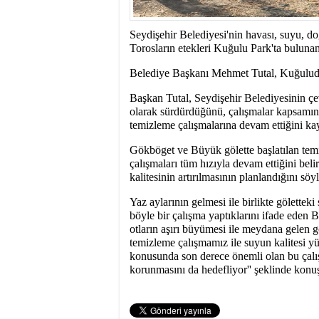
10:14
- SEYDİŞEHİR
Seydişehir Belediyesi'nin havası, suyu, doğ
Torosların etekleri Kuğulu Park'ta bulunan
Belediye Başkanı Mehmet Tutal, Kuğuluda 
Başkan Tutal, Seydişehir Belediyesinin çevre
olarak sürdürdüğünü, çalışmalar kapsamın
temizleme çalışmalarına devam ettiğini kay
Gökböget ve Büyük gölette başlatılan tem
çalışmaları tüm hızıyla devam ettiğini bel
kalitesinin artırılmasının planlandığını söyl
Yaz aylarının gelmesi ile birlikte gölettek
böyle bir çalışma yaptıklarını ifade eden 
otların aşırı büyümesi ile meydana gelen g
temizleme çalışmamız ile suyun kalitesi yü
konusunda son derece önemli olan bu çalı
korunmasını da hedefliyor'' şeklinde konuş