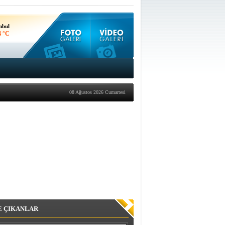
nbul
4 °C
kara
9 °C
08 Ağustos 2026 Cumartesi
E ÇIKANLAR