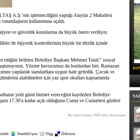
 BELEDİYESİ SPOR KULÜBÜ FUTBOLCULARINA
 DAVET
LTAŞ A.Ş.’nin işletmeciliğini yaptığı Alaylar 2 Mahallesi
vatandaşların kullanımına açıldı.
ijyen ve güvenlik konularına da büyük önem veriliyor.
kler ile hijyenik kontrollerinin büyük bir titizlik içinde
 ettiğini belirten Belediye Başkanı Mehmet Tutal;" sosyal
ı oluşturuyoruz. Yüzme havuzumuz da bunlardan biri. Ramazan
KO
ını yapılarak standartlara uygun hale getirdik. Çocuk ve
PR
itimlerini alabilmeleri için yaz spor okulları kapsamında
aftanın yedi günü hizmet vereceğini kaydeden Belediye
YA
şam 17.30'a kadar açık olduğunu Cuma ve Cumartesi günleri
Bu haber toplam 2685 defa okunmuştur
umblr
StumbleUpon
Digg
Delicious