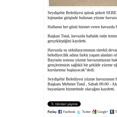
10:00
- SEYDİŞEHİR
BAŞAKŞEHİR ‘DEN
Seydişehir Belediyesi iştirak şirketi SEBE
lojmanlar girişinde bulunan yüzme havuzu 
Haftanın her günü hizmet veren havuzda h
Başkan Tutal, havuzda haftalık rutin temizli
gerçekleştiğini kaydetti.
Havuzda su sirkülasyonunun sürekli devam
belediyecilik adına farklı yaşam alanlar
Bayramı sonrası yüzme havuzumuzun bakım
gençlerimizin sağlıklı bir şekilde yüzme eğ
kurslarımız başlayacak"dedi.
Seydişehir Belediyesi yüzme havuzunun h
Başkanı Mehmet Tutal , Sabah 09.00 - Ak
bayanların hizmetinde olacağını kaydetti.
Paylaş:
Facebook
Twitter
Google+
T