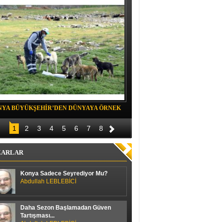
NYA BÜYÜKŞEHİR’DEN DÜNYAYA ÖRNEK
Belediye spor evinde Yıldızeli spora 
OJE
1
2
3
4
5
6
7
8
ZARLAR
Konya Sadece Seyrediyor Mu?
Abdullah LEBLEBİCİ
Daha Sezon Başlamadan Güven
Tartışması...