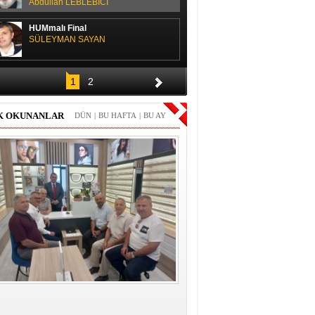
Abdullah LEBLEBİCİ
HUMmalı Final
SÜLEYMAN SAYAN
SPOR SOHBETİ
1
2
H. Yüksel GÜLAY
K OKUNANLAR
DÜN
|
BU HAFTA
|
BU AY