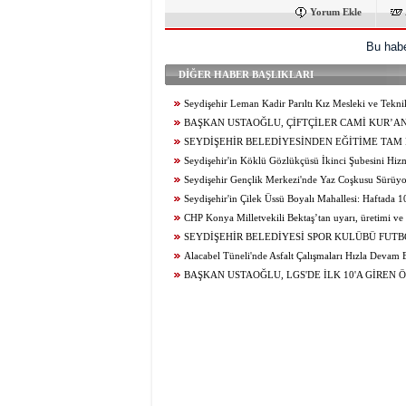
Yorum Ekle
Bu habe
DİĞER HABER BAŞLIKLARI
Seydişehir Leman Kadir Parıltı Kız Mesleki ve Tekn
Lisesi Öğrencileri Erasmus+ ile Avrupa’ya Açılıyor
BAŞKAN USTAOĞLU, ÇİFTÇİLER CAMİ KUR’A
ZİYARET ETTİ
SEYDİŞEHİR BELEDİYESİNDEN EĞİTİME TAM
Seydişehir'in Köklü Gözlükçüsü İkinci Şubesini Hizme
Seydişehir Gençlik Merkezi'nde Yaz Coşkusu Sürüy
Yeni Bir Etkinlik, Her Gün Yeni Bir Heyecan...
Seydişehir'in Çilek Üssü Boyalı Mahallesi: Haftada 
Üretim...
CHP Konya Milletvekili Bektaş’tan uyarı, üretimi ve t
canlandıracak adımlar gecikmeden atılmalıdır
SEYDİŞEHİR BELEDİYESİ SPOR KULÜBÜ FUT
BAŞAKŞEHİR ‘DEN DAVET
Alacabel Tüneli'nde Asfalt Çalışmaları Hızla Devam
BAŞKAN USTAOĞLU, LGS'DE İLK 10'A GİREN 
ÖDÜLLENDİRDİ