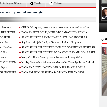
Arkadaşına Gönder
Yazdır
Yukarı
re henüz yorum eklenmemiştir.
ik Anadolu
CHP’li Bektaş’tan, cezaevlerinin insan onurunu ayaklar atlına
N KURSU’NU
alınan mekânlara dönüşmesine tepki
BAŞKAN USTAOĞLU, YENİ OTO SANAYİ ESNAFIYLA
 DESTEK
KAHVALTIDA BULUŞTU
SEYDİŞEHİR'DE BAKIMI YAPILMAYAN ASANSÖRLER
ÇO
te Açtı...
MÜHÜRLENDİ
Seydişehir'de Şehitler İçin Geleneksel Mevlit Programı
or: Her Gün
Düzenlendi...
SEYDİŞEHİR BELEDİYESİ'NDEN 670 ÖĞRENCİYE ÜCRETSİZ
100 Ton
TERCİH DANIŞMANLIĞI
SEYDİŞEHİR BELEDİYESİ BABA-ÇOCUK KAMPI SONA ERDİ
icareti
Konya’da Basın Mensuplarına Profesyonel Uçuş Yetkisi
BOLCULARINA
Kızılay Seydişehir Şubesinden Mevsimlik Tarım İşçilerine Anlamlı
 Ediyor…
Ziyaret
BAŞKAN ALTAY: “KONYA’MIZIN BİR HAYALİ DAHA
ÖĞRENCİLERİ
GERÇEKLEŞİYOR. AĞIR BAKIM'DA BÜYÜK TAŞINMA BAŞLADI”
BAŞKANLIK KUPASI'NDA ŞAMPİYON KURAN SPOR