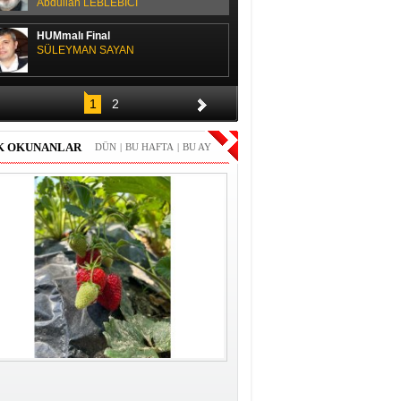
Abdullah LEBLEBİCİ
HUMmalı Final
SÜLEYMAN SAYAN
SPOR SOHBETİ
1
2
H. Yüksel GÜLAY
K OKUNANLAR
DÜN
|
BU HAFTA
|
BU AY