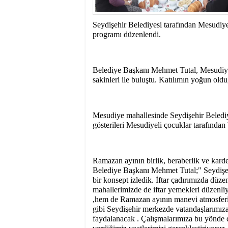
15:31
- Seydişehir'in B
Seydişehir Belediyesi tarafından Mesudiye
programı düzenlendi.
Belediye Başkanı Mehmet Tutal, Mesudiye
sakinleri ile buluştu. Katılımın yoğun old
Mesudiye mahallesinde Seydişehir Belediy
gösterileri Mesudiyeli çocuklar tarafından
Ramazan ayının birlik, beraberlik ve kard
Belediye Başkanı Mehmet Tutal;" Seydişehi
bir konsept izledik. İftar çadırımızda düz
mahallerimizde de iftar yemekleri düzenli
,hem de Ramazan ayının manevi atmosferini
gibi Seydişehir merkezde vatandaşlarımıza
faydalanacak . Çalışmalarımıza bu yönde