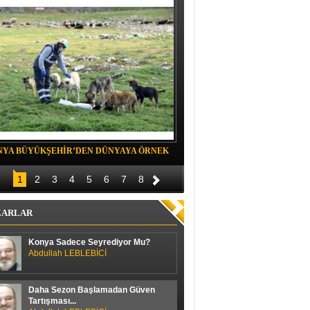
NYA BÜYÜKŞEHİR’DEN DÜNYAYA ÖRNEK
Belediye spor evinde Yıldızeli spora 
OJE
1
2
3
4
5
6
7
8
ZARLAR
Konya Sadece Seyrediyor Mu?
Abdullah LEBLEBİCİ
Daha Sezon Başlamadan Güven
Tartışması...