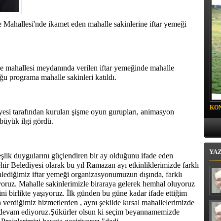
oyalı Mahallesi'nde "Mor Mucize"
 Mahallesi'nde ikamet eden mahalle sakinlerine iftar yemeği
 mahallesi meydanında verilen iftar yemeğinde mahalle
uğu programa mahalle sakinleri katıldı.
KO
esi tarafından kurulan şişme oyun gurupları, animasyon
PR
 büyük ilgi gördü.
YA
eşlik duygularını güçlendiren bir ay olduğunu ifade eden
r Belediyesi olarak bu yıl Ramazan ayı etkinliklerimizde farklı
enlediğimiz iftar yemeği organizasyonumuzun dışında, farklı
yoruz. Mahalle sakinlerimizle biraraya gelerek hemhal oluyoruz
 birlikte yaşıyoruz. İlk günden bu güne kadar ifade ettiğim
 verdiğimiz hizmetlerden , aynı şekilde kırsal mahallelerimizde
 devam ediyoruz.Şükürler olsun ki seçim beyannamemizde