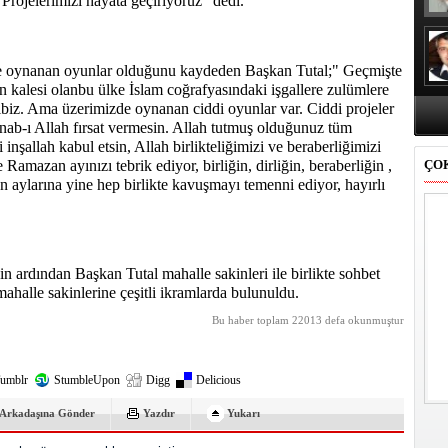
 Projelerimizi hayata geçiriyoruz "dedi.
e oynanan oyunlar olduğunu kaydeden Başkan Tutal;" Geçmişte
on kalesi olanbu ülke İslam coğrafyasındaki işgallere zulümlere
hibiz. Ama üzerimizde oynanan ciddi oyunlar var. Ciddi projeler
nab-ı Allah fırsat vermesin. Allah tutmuş olduğunuz tüm
i inşallah kabul etsin, Allah birlikteliğimizi ve beraberliğimizi
amazan ayınızı tebrik ediyor, birliğin, dirliğin, beraberliğin ,
ÇO
 aylarına yine hep birlikte kavuşmayı temenni ediyor, hayırlı
nin ardından Başkan Tutal mahalle sakinleri ile birlikte sohbet
ahalle sakinlerine çeşitli ikramlarda bulunuldu.
Bu haber toplam 22013 defa okunmuştur
umblr
StumbleUpon
Digg
Delicious
Arkadaşına Gönder
Yazdır
Yukarı