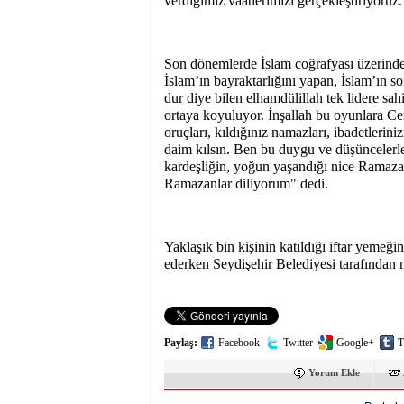
verdiğimiz vaatlerimizi gerçekleştiriyoruz.
Son dönemlerde İslam coğrafyası üzerind
İslam’ın bayraktarlığını yapan, İslam’ın s
dur diye bilen elhamdülillah tek lidere sa
ortaya koyuluyor. İnşallah bu oyunlara Ce
oruçları, kıldığınız namazları, ibadetleriniz
daim kılsın. Ben bu duygu ve düşüncelerle R
kardeşliğin, yoğun yaşandığı nice Ramazan
Ramazanlar diliyorum" dedi.
Yaklaşık bin kişinin katıldığı iftar yemeği
ederken Seydişehir Belediyesi tarafından m
Paylaş:
Facebook
Twitter
Google+
T
Yorum Ekle