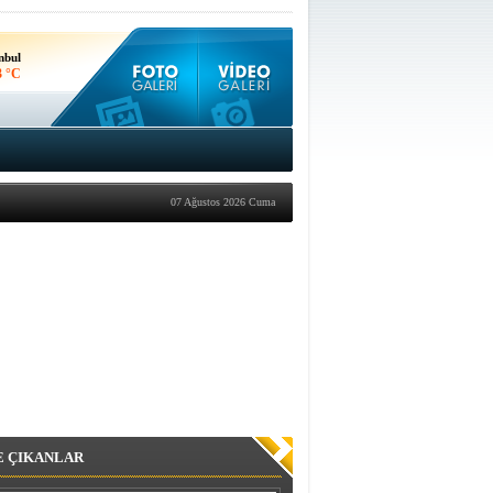
nbul
3 °C
kara
1 °C
07 Ağustos 2026 Cuma
E ÇIKANLAR