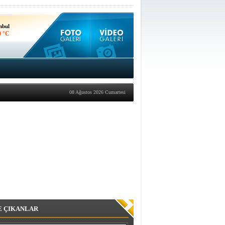
nbul
0 °C
kara
4 °C
08 Ağustos 2026 Cumartesi
E ÇIKANLAR