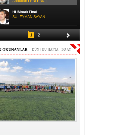
Abdullah LEBLEBİCİ
HUMmalı Final
SÜLEYMAN SAYAN
SPOR SOHBETİ
1
2
H. Yüksel GÜLAY
K OKUNANLAR
DÜN
|
BU HAFTA
|
BU AY