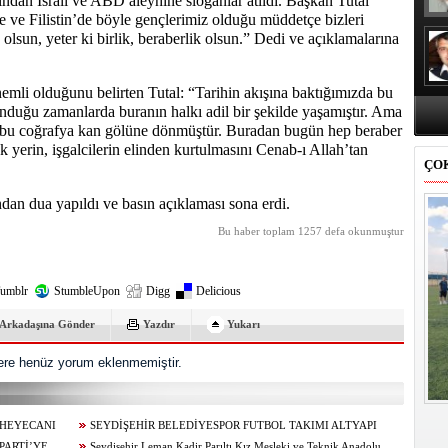
fından İsrail ve ABD aleyhine sloganlar atıldı. Başkan Tutal
 ve Filistin’de böyle gençlerimiz olduğu müddetçe bizleri
olsun, yeter ki birlik, beraberlik olsun.” Dedi ve açıklamalarına
mli olduğunu belirten Tutal: “Tarihin akışına baktığımızda bu
nduğu zamanlarda buranın halkı adil bir şekilde yaşamıştır. Ama
 bu coğrafya kan gölüne dönmüştür. Buradan bugün hep beraber
 yerin, işgalcilerin elinden kurtulmasını Cenab-ı Allah’tan
ÇO
an dua yapıldı ve basın açıklaması sona erdi.
Bu haber toplam 1257 defa okunmuştur
umblr
StumbleUpon
Digg
Delicious
Arkadaşına Gönder
Yazdır
Yukarı
re henüz yorum eklenmemiştir.
 HEYECANI
SEYDİŞEHİR BELEDİYESPOR FUTBOL TAKIMI ALTYAPI
PARTİ’YE
SEÇMELERİ TAMAMLANDI
Seydişehir Leman Kadir Parıltı Kız Mesleki ve Teknik Anadolu