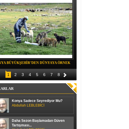
NYA BÜYÜKŞEHİR’DEN DÜNYAYA ÖRNEK
Belediye spor evinde Yıldızeli spora 
OJE
1
2
3
4
5
6
7
8
ZARLAR
Konya Sadece Seyrediyor Mu?
Abdullah LEBLEBİCİ
Daha Sezon Başlamadan Güven
Tartışması...