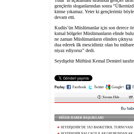
Tutal ‘ın açıklaması sırasında gençler tara
gençlerin sloganlarından sonra “Ülkemizde
kimse yıkamaz. Yeter ki gençlerimiz böyle 
devam etti.
Kudüs’ün Müslümanlar için son derece öne
kutsal bölgeler Müslümanların elinde bulu
ne zaman Müslümanların elinden çıktıysa
dua ederek ilk mescidimiz olan bu mübarek
niyaz ediyoruz” dedi.
Seydişehir Müftüsü Kemal Demirel tarafınd
Paylaş:
Facebook
Twitter
Google+
T
Yorum Ekle
Bu habe
DİĞER HABER BAŞLIKLARI
SEYDİŞEHİR’DE 3X3 BASKETBOL TURNUVASI
SONA ERDİ
SEYDİŞEHİR NALÇACILILAR GRUBUNDAN AK 