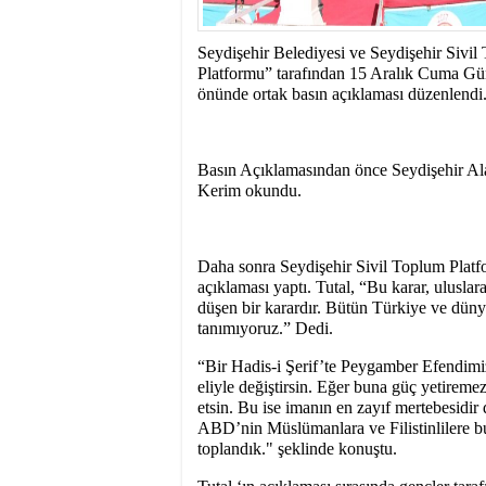
10:14
- SEYDİŞEHİR
Seydişehir Belediyesi ve Seydişehir Sivil
Platformu” tarafından 15 Aralık Cuma G
önünde ortak basın açıklaması düzenlendi
Basın Açıklamasından önce Seydişehir A
Kerim okundu.
Daha sonra Seydişehir Sivil Toplum Plat
açıklaması yaptı. Tutal, “Bu karar, ulusla
düşen bir karardır. Bütün Türkiye ve düny
tanımıyoruz.” Dedi.
“Bir Hadis-i Şerif’te Peygamber Efendimiz
eliyle değiştirsin. Eğer buna güç yetireme
etsin. Bu ise imanın en zayıf mertebesidir
ABD’nin Müslümanlara ve Filistinlilere bu
toplandık." şeklinde konuştu.