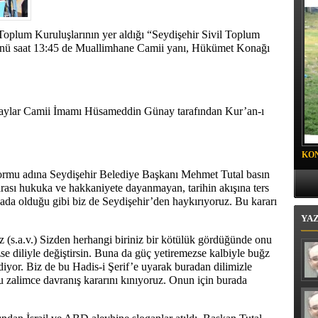
 BELEDİYESİ BABA-ÇOCUK KAMPI SONA ERDİ
 Toplum Kuruluşlarının yer aldığı “Seydişehir Sivil Toplum
ünü saat 13:45 de Muallimhane Camii yanı, Hükümet Konağı
.
laylar Camii İmamı Hüsameddin Günay tarafından Kur’an-ı
KO
PR
formu adına Seydişehir Belediye Başkanı Mehmet Tutal basın
rarası hukuka ve hakkaniyete dayanmayan, tarihin akışına ters
ada olduğu gibi biz de Seydişehir’den haykırıyoruz. Bu kararı
YA
 (s.a.v.) Sizden herhangi biriniz bir kötülük gördüğünde onu
zse diliyle değiştirsin. Buna da güç yetiremezse kalbiyle buğz
 diyor. Biz de bu Hadis-i Şerif’e uyarak buradan dilimizle
 zalimce davranış kararını kınıyoruz. Onun için burada