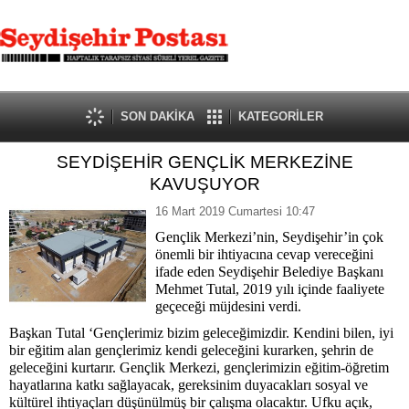
SON DAKİKA
KATEGORİLER
SEYDİŞEHİR GENÇLİK MERKEZİNE
KAVUŞUYOR
16 Mart 2019 Cumartesi 10:47
Gençlik Merkezi’nin, Seydişehir’in çok
önemli bir ihtiyacına cevap vereceğini
ifade eden Seydişehir Belediye Başkanı
Mehmet Tutal, 2019 yılı içinde faaliyete
geçeceği müjdesini verdi.
Başkan Tutal ‘Gençlerimiz bizim geleceğimizdir. Kendini bilen, iyi
bir eğitim alan gençlerimiz kendi geleceğini kurarken, şehrin de
geleceğini kurtarır. Gençlik Merkezi, gençlerimizin eğitim-öğretim
hayatlarına katkı sağlayacak, gereksinim duyacakları sosyal ve
kültürel ihtiyaçları düşünülmüş bir çalışma olacaktır. Ufku açık,