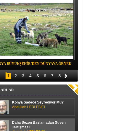
NYA BÜYÜKŞEHİR’DEN DÜNYAYA ÖRNEK
Belediye spor evinde Yıldızeli spora 
OJE
1
2
3
4
5
6
7
8
ZARLAR
Konya Sadece Seyrediyor Mu?
Abdullah LEBLEBİCİ
Daha Sezon Başlamadan Güven
Tartışması...