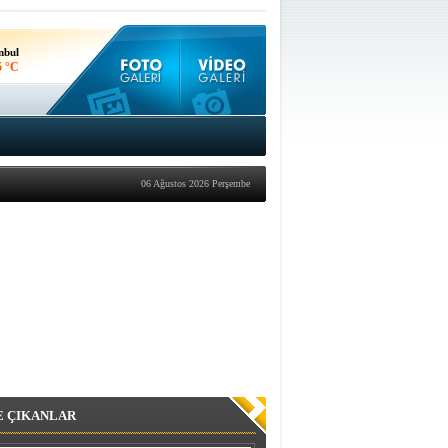
nbul
5 °C
kara
0 °C
06 Ağustos 2026 Perşembe
E ÇIKANLAR