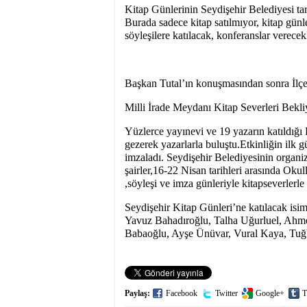
Kitap Günlerinin Seydişehir Belediyesi ta
Burada sadece kitap satılmıyor, kitap günl
söyleşilere katılacak, konferanslar verecek
Başkan Tutal’ın konuşmasından sonra İlçe
Milli İrade Meydanı Kitap Severleri Bekli
Yüzlerce yayınevi ve 19 yazarın katıldığı K
gezerek yazarlarla buluştu.Etkinliğin ilk 
imzaladı. Seydişehir Belediyesinin organi
şairler,16-22 Nisan tarihleri arasında Ok
,söyleşi ve imza günleriyle kitapseverlerle
Seydişehir Kitap Günleri’ne katılacak isi
Yavuz Bahadıroğlu, Talha Uğurluel, Ahmet
Babaoğlu, Ayşe Ünüvar, Vural Kaya, Tuğb
Paylaş:
Facebook
Twitter
Google+
T