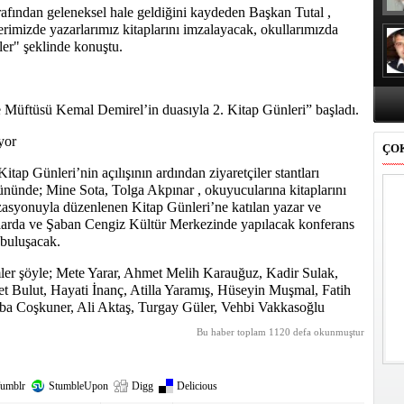
rafından geleneksel hale geldiğini kaydeden Başkan Tutal ,
erimizde yazarlarımız kitaplarını imzalayacak, okullarımızda
ler" şeklinde konuştu.
 Müftüsü Kemal Demirel’in duasıyla 2. Kitap Günleri” başladı.
yor
ÇO
itap Günleri’nin açılışının ardından ziyaretçiler stantları
gününde; Mine Sota, Tolga Akpınar , okuyucularına kitaplarını
zasyonuyla düzenlenen Kitap Günleri’ne katılan yazar ve
ullarda ve Şaban Cengiz Kültür Merkezinde yapılacak konferans
 buluşacak.
mler şöyle; Mete Yarar, Ahmet Melih Karauğuz, Kadir Sulak,
 Bulut, Hayati İnanç, Atilla Yaramış, Hüseyin Muşmal, Fatih
a Coşkuner, Ali Aktaş, Turgay Güler, Vehbi Vakkasoğlu
Bu haber toplam 1120 defa okunmuştur
umblr
StumbleUpon
Digg
Delicious