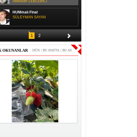
Abdullah LEBLEBİCİ
HUMmalı Final
SÜLEYMAN SAYAN
SPOR SOHBETİ
1
2
H. Yüksel GÜLAY
K OKUNANLAR
DÜN
|
BU HAFTA
|
BU AY