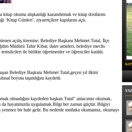
oyalı Mahallesi'nde "Mor Mucize"
a kitap okuma alışkanlığı kazandırmak ve kitap dostlarını
 ‘Kitap Günleri’, ziyaretçilere kapılarını açtı.
nen açılış törenine; Belediye Başkanı Mehmet Tutal, İlçe
im Müdürü Tahir Kibar, daire amirleri, belediye meclis
ı temsilcileri ile birlikte öğretmenler ve öğrenciler katıldı.
KO
PR
onuşan Belediye Başkanı Mehmet Tutal,geçen yıl ilkini
 ulusal boyuta taşındığını kaydetti.
YA
yapmak olmadığını kaydeden başkan Tutal" amacımız okumak,
ı da hayatımızda uygulamak.Bilgi her zaman güçtür. Bilgiyi
yenmez bir hale gelir. Bu nedenle mutlaka okumamız, okumayı