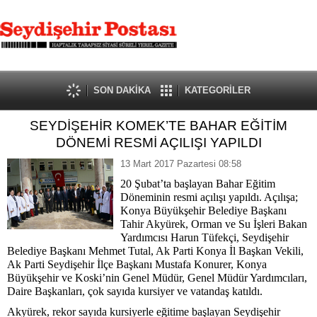
SON DAKİKA
KATEGORİLER
SEYDİŞEHİR KOMEK’TE BAHAR EĞİTİM
DÖNEMİ RESMİ AÇILIŞI YAPILDI
13 Mart 2017 Pazartesi 08:58
20 Şubat’ta başlayan Bahar Eğitim
Döneminin resmi açılışı yapıldı. Açılışa;
Konya Büyükşehir Belediye Başkanı
Tahir Akyürek, Orman ve Su İşleri Bakan
Yardımcısı Harun Tüfekçi, Seydişehir
Belediye Başkanı Mehmet Tutal, Ak Parti Konya İl Başkan Vekili,
Ak Parti Seydişehir İlçe Başkanı Mustafa Konurer, Konya
Büyükşehir ve Koski’nin Genel Müdür, Genel Müdür Yardımcıları,
Daire Başkanları, çok sayıda kursiyer ve vatandaş katıldı.
Akyürek, rekor sayıda kursiyerle eğitime başlayan Seydişehir